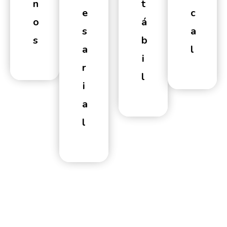
N
T
E
C
O
Á
S
A
S
B
A
L
I
R
L
I
A
L