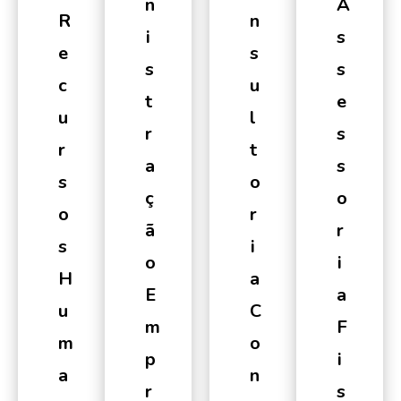
N
A
R
N
I
S
E
S
S
S
C
U
T
E
U
L
R
S
R
T
A
S
S
O
Ç
O
O
R
Ã
R
S
I
O
I
H
A
E
A
U
C
M
F
M
O
P
I
A
N
R
S