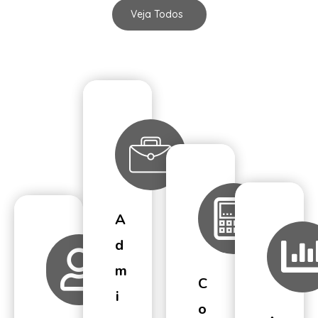
Veja Todos
A
D
M
C
I
O